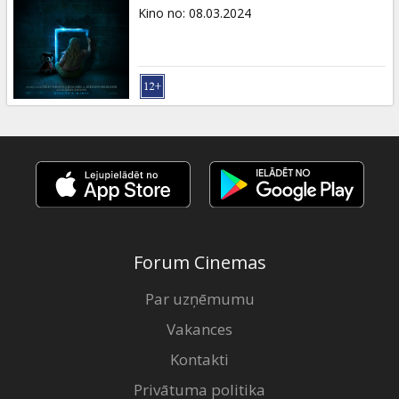
Dāvanu
Kino no
:
08.03.2024
kartes
Uzkodas
B2B
Kino
Klubs
Forum Cinemas
Par uzņēmumu
Vakances
Kontakti
Privātuma politika