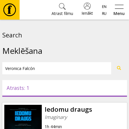
Ienākt
Atrast filmu
Menu
Filmas
Search
🎵
Meklēšana
Biļetes
Kultūra
Atrasts: 1
Pasākumi
Iedomu draugs
Ziņas
Imaginary
1h 44min