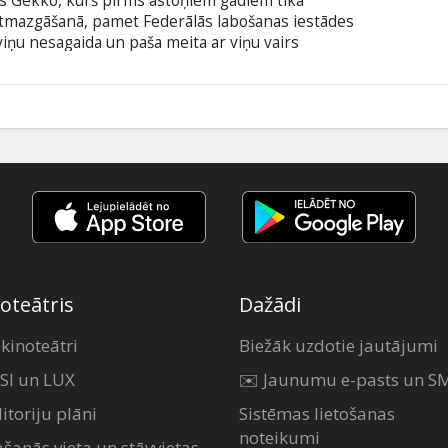
ons Gekko, kurš pirms astoņiem gadiem tika
tmazgāšanā, pamet Federālās labošanas iestādes
viņu nesagaida un paša meita ar viņu vairs
suši jauni spīdekļi - jaunais un atjautīgais
nus sava darbaudzinātāja kompānijas "Keller
0
oteātris
Dažādi
 kinoteātri
Biežāk uzdotie jautājumi
SI un LUX
✉️ Jaunumu e-pasts un S
itoriju plāni
Sistēmas lietošanas
noteikumi
ašanās vieta un stāvvietas