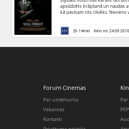
Bijušais Volstrītas karalis Gord
Dāvanu
apsūdzēts krāpšanā un naudas a
kartes
kā pavisam cits cilvēks. Neviens 
nesarunājas. Tikmēr Volstrītā uzau
mākleris Džeks Mūrs pelna miljo
Uzkodas
Zabel Investments" labā.
2h 14min
Kino no 24.09.201
B2B
Kino
Klubs
Forum Cinemas
Kin
Par uzņēmumu
Par
Vakances
PEP
Kontakti
Aud
Privātuma politika
Atr