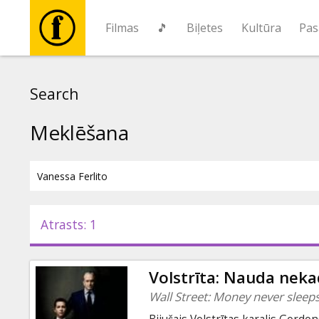
Filmas
🎵
Biļetes
Kultūra
Pas
Filmas
Search
🎵
Meklēšana
Biļetes
Kultūra
Atrasts: 1
Pasākumi
Volstrīta: Nauda neka
Ziņas
Wall Street: Money never sleep