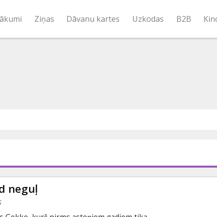
ākumi
Ziņas
Dāvanu kartes
Uzkodas
B2B
Kin
d neguļ
s