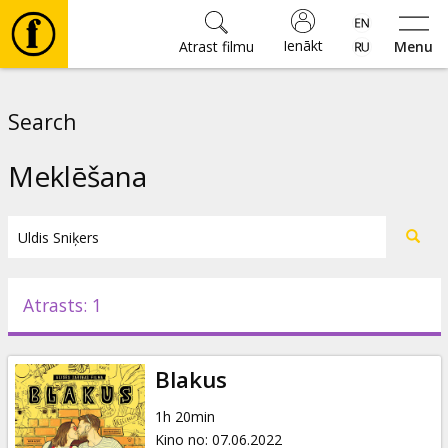
Ienākt
Atrast filmu
Menu
Filmas
Search
🎵
Meklēšana
Biļetes
Kultūra
Atrasts: 1
Pasākumi
Blakus
Ziņas
1h 20min
Kino no
:
07.06.2022