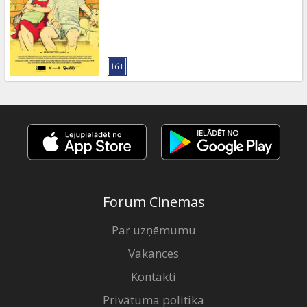
Dāvanu
kartes
Uzkodas
B2B
Kino
Klubs
Forum Cinemas
Par uzņēmumu
Vakances
Kontakti
Privātuma politika