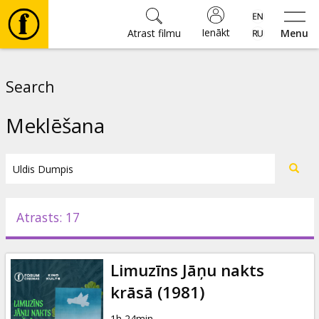
Ienākt
Atrast filmu
Menu
Filmas
Search
🎵
Meklēšana
Biļetes
Kultūra
Atrasts: 17
Pasākumi
Limuzīns Jāņu nakts
Ziņas
krāsā (1981)
1h 24min