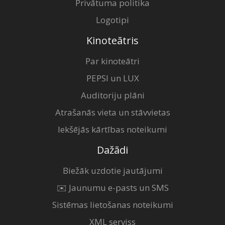
Privātuma politika
Logotipi
Kinoteātris
Par kinoteātri
PEPSI un LUX
Auditoriju plāni
Atrašanās vieta un stāvvietas
Iekšējās kārtības noteikumi
Dažādi
Biežāk uzdotie jautājumi
✉️ Jaunumu e-pasts un SMS
Sistēmas lietošanas noteikumi
XML serviss