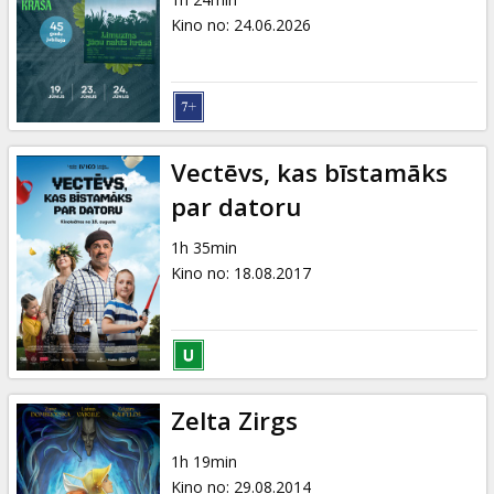
Dāvanu
Kino no
:
24.06.2026
kartes
Uzkodas
B2B
Vectēvs, kas bīstamāks
par datoru
Kino
1h 35min
Klubs
Kino no
:
18.08.2017
Zelta Zirgs
1h 19min
Kino no
:
29.08.2014