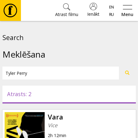
Ienākt
Atrast filmu
Menu
Filmas
Search
🎵
Meklēšana
Biļetes
Kultūra
Atrasts: 2
Pasākumi
Vara
Ziņas
Vice
2h 12min