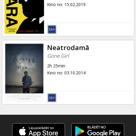
Dāvanu
Kino no
:
15.02.2019
kartes
Uzkodas
B2B
Neatrodamā
Gone Girl
Kino
2h 25min
Klubs
Kino no
:
03.10.2014