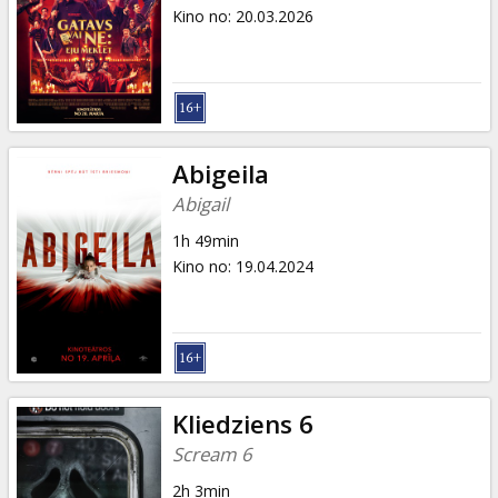
Dāvanu
Kino no
:
20.03.2026
kartes
Uzkodas
B2B
Abigeila
Abigail
Kino
1h 49min
Klubs
Kino no
:
19.04.2024
Kliedziens 6
Scream 6
2h 3min