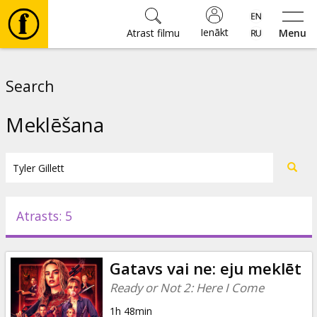
Ienākt
Atrast filmu
Menu
Filmas
Search
🎵
Meklēšana
Biļetes
Kultūra
Atrasts: 5
Pasākumi
Gatavs vai ne: eju meklēt
Ziņas
Ready or Not 2: Here I Come
1h 48min