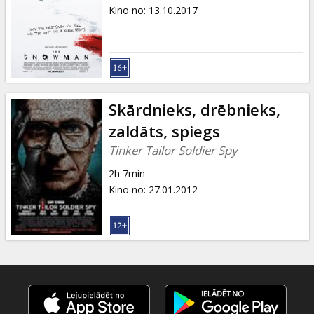
Dāvanu
Kino no
:
13.10.2017
kartes
Uzkodas
B2B
Skārdnieks, drēbnieks,
zaldāts, spiegs
Kino
Tinker Tailor Soldier Spy
Klubs
2h 7min
Kino no
:
27.01.2012