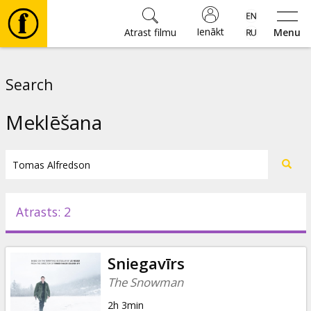
Ienākt
Atrast filmu
Menu
Filmas
Search
🎵
Meklēšana
Biļetes
Kultūra
Atrasts: 2
Pasākumi
Sniegavīrs
Ziņas
The Snowman
2h 3min