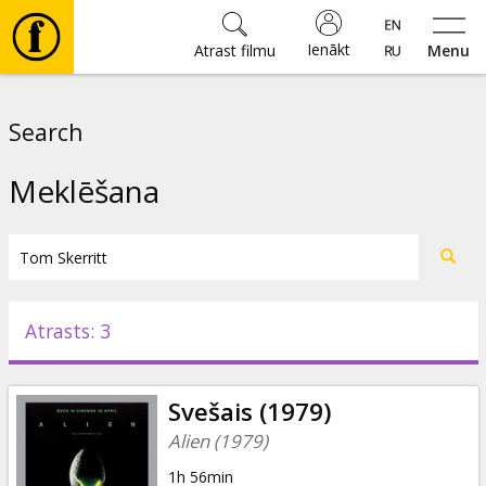
Ienākt
Atrast filmu
Menu
Filmas
Search
🎵
Meklēšana
Biļetes
Kultūra
Atrasts: 3
Pasākumi
Svešais (1979)
Ziņas
Alien (1979)
1h 56min