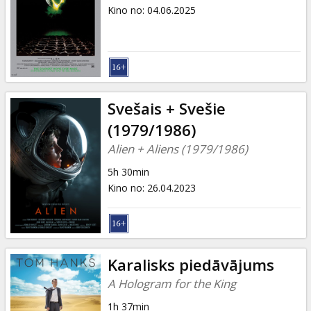
Dāvanu
Kino no
:
04.06.2025
kartes
Uzkodas
B2B
Svešais + Svešie
(1979/1986)
Kino
Alien + Aliens (1979/1986)
Klubs
5h 30min
Kino no
:
26.04.2023
Karalisks piedāvājums
A Hologram for the King
1h 37min