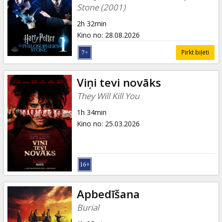
Stone (2001)
2h 32min
Kino no
:
28.08.2026
Pirkt biļeti
Viņi tevi novāks
They Will Kill You
1h 34min
Kino no
:
25.03.2026
Apbedīšana
Burial