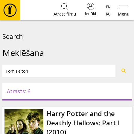
Ienākt
Atrast filmu
Menu
Filmas
Search
🎵
Meklēšana
Biļetes
Kultūra
Atrasts: 6
Pasākumi
Harry Potter and the
Ziņas
Deathly Hallows: Part I
(2010)