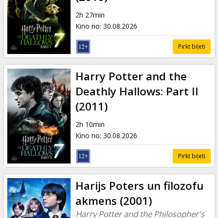
Dāvanu
kartes
2h 27min
Kino no
:
30.08.2026
Uzkodas
Pirkt biļeti
B2B
Harry Potter and the
Deathly Hallows: Part II
Kino
(2011)
Klubs
2h 10min
Kino no
:
30.08.2026
Pirkt biļeti
Harijs Poters un filozofu
akmens (2001)
Harry Potter and the Philosopher's