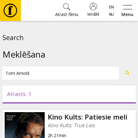
Ienākt
Atrast filmu
Menu
Filmas
Search
🎵
Meklēšana
Biļetes
Kultūra
Atrasts: 1
Pasākumi
Kino Kults: Patiesie meli
Ziņas
Kino Kults: True Lies
2h 21min