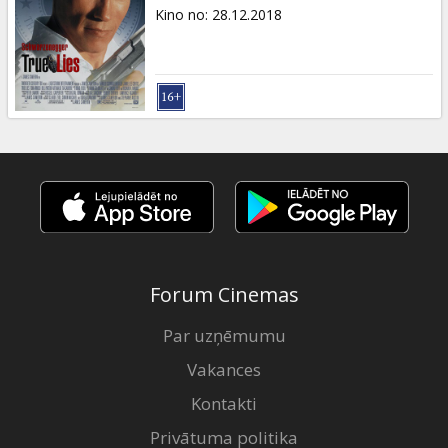
Dāvanu
Kino no
:
28.12.2018
kartes
Uzkodas
B2B
Kino
Klubs
Forum Cinemas
Par uzņēmumu
Vakances
Kontakti
Privātuma politika