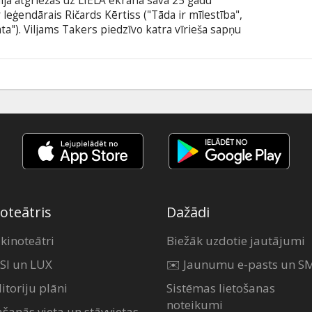
ja atgriežas uz LIELĀ ekrāna savā 25 gadu
r leģendārais Ričards Kērtiss ("Tāda ir mīlestība",
a"). Viljams Takers piedzīvo katra vīrieša sapņu
ā Notinghilas grāmatnīciņā ienāk Anna Skota –
venākā aktrise. Pēc neilga laika Viljams jau atkal
iņu ar apelsīnu sulu. Anna pieņem viņa piedāvājumu
tālu.
oteātris
Dažādi
 kinoteātri
Biežāk uzdotie jautājumi
SI un LUX
✉️ Jaunumu e-pasts un S
itoriju plāni
Sistēmas lietošanas
noteikumi
ašanās vieta un stāvvietas