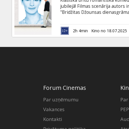
Klasiskā britu romantiskā komēdi
Dāvanu
jubilejā! Filmas scenārija autors i
kartes
"Bridžitas Džounsas dienasgrāmat
piepildījumu, kad viņa iecienītaj
pasaules skaistākā sieviete un sla
Uzkodas
viņai uzduras – šoreiz nolejot v
2h 4min
Kino no 18.07.2025
pārģērbties viņa mājās turpat ne
B2B
Kino
Klubs
Forum Cinemas
Kin
Par uzņēmumu
Par
Vakances
PEP
Kontakti
Aud
Privātuma politika
Atr