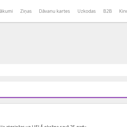
ākumi
Ziņas
Dāvanu kartes
Uzkodas
B2B
Kin