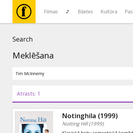
Filmas
🎵
Biļetes
Kultūra
Pas
Filmas
Search
🎵
Meklēšana
Biļetes
Kultūra
Atrasts: 1
Pasākumi
Notinghila (1999)
Ziņas
Notting Hill (1999)