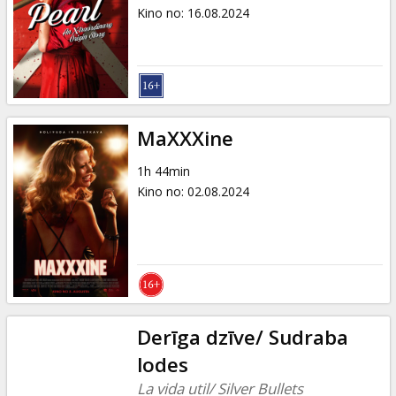
Dāvanu
Kino no
:
16.08.2024
kartes
Uzkodas
B2B
MaXXXine
1h 44min
Kino
Kino no
:
02.08.2024
Klubs
Derīga dzīve/ Sudraba
lodes
La vida util/ Silver Bullets