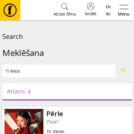
Ienākt
Atrast filmu
Menu
Filmas
Search
🎵
Meklēšana
Biļetes
Kultūra
Atrasts: 4
Pasākumi
Pērle
Ziņas
Pearl
1h 43min