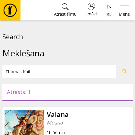
Ienākt
Atrast filmu
Menu
Filmas
Search
🎵
Meklēšana
Biļetes
Kultūra
Atrasts: 1
Pasākumi
Vaiana
Ziņas
Moana
1h 56min