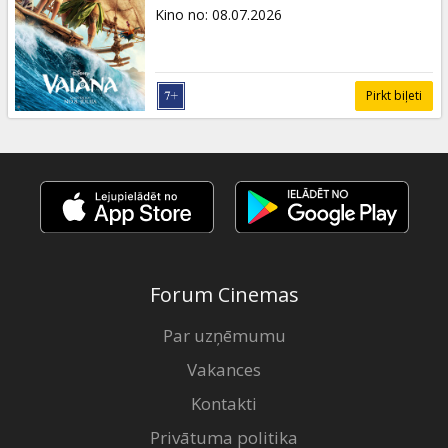
Dāvanu
Kino no
:
08.07.2026
kartes
Uzkodas
Pirkt biļeti
B2B
Kino
Klubs
Forum Cinemas
Par uzņēmumu
Vakances
Kontakti
Privātuma politika