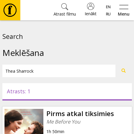
Ienākt
Atrast filmu
Menu
Filmas
Search
🎵
Meklēšana
Biļetes
Kultūra
Atrasts: 1
Pasākumi
Pirms atkal tiksimies
Ziņas
Me Before You
1h 50min