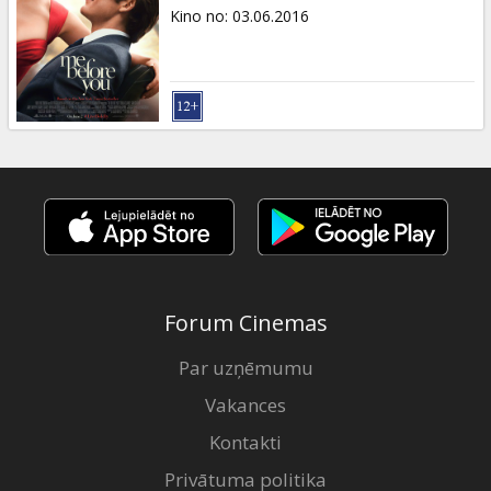
Dāvanu
Kino no
:
03.06.2016
kartes
Uzkodas
B2B
Kino
Klubs
Forum Cinemas
Par uzņēmumu
Vakances
Kontakti
Privātuma politika