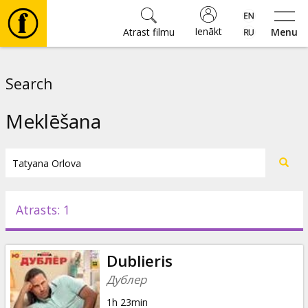
Ienākt
Atrast filmu
Menu
Filmas
Search
🎵
Meklēšana
Biļetes
Kultūra
Atrasts: 1
Pasākumi
Dublieris
Ziņas
Дублер
1h 23min