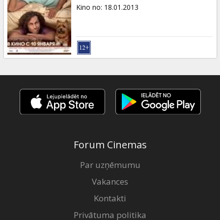
Dāvanu
Kino no
:
18.01.2013
kartes
Uzkodas
B2B
Kino
Klubs
Forum Cinemas
Par uzņēmumu
Vakances
Kontakti
Privātuma politika