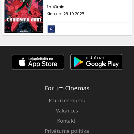
Dāvanu
1h 40min
kartes
Kino no
:
29.10.2025
Uzkodas
B2B
Kino
Klubs
Forum Cinemas
Par uzņēmumu
Vakances
Kontakti
Privātuma politika