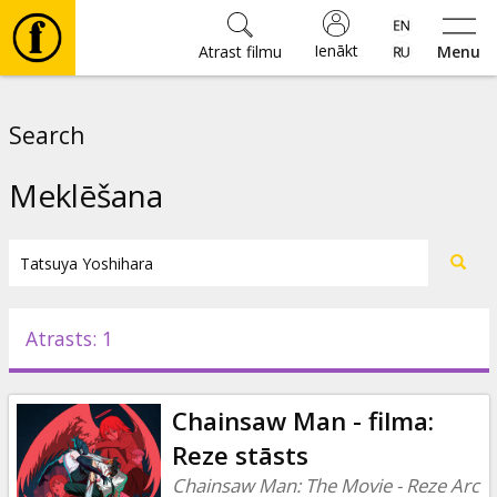
Ienākt
Atrast filmu
Menu
Filmas
Search
🎵
Meklēšana
Biļetes
Kultūra
Atrasts: 1
Pasākumi
Chainsaw Man - filma:
Ziņas
Reze stāsts
Chainsaw Man: The Movie - Reze Arc