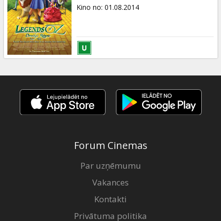
Dāvanu
Kino no
:
01.08.2014
kartes
Uzkodas
B2B
Kino
Klubs
Forum Cinemas
Par uzņēmumu
Vakances
Kontakti
Privātuma politika