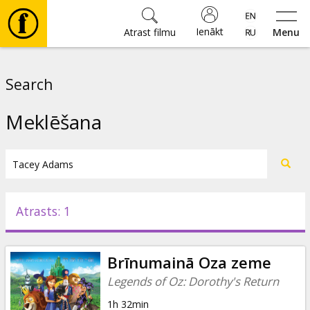
Ienākt
Atrast filmu
Menu
Filmas
Search
🎵
Meklēšana
Biļetes
Kultūra
Atrasts: 1
Pasākumi
Brīnumainā Oza zeme
Ziņas
Legends of Oz: Dorothy's Return
1h 32min