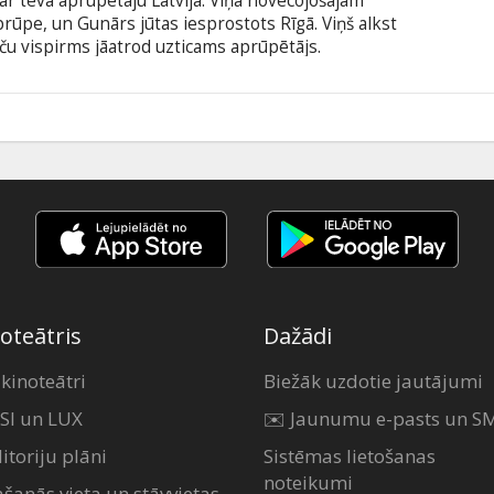
ar tēva aprūpētāju Latvijā. Viņa novecojošajam
ūpe, un Gunārs jūtas iesprostots Rīgā. Viņš alkst
taču vispirms jāatrod uzticams aprūpētājs.
ā gaidīts, jo birokrātiskie šķēršļi un emocionālie
enas pārvēršas nedēļās, un Gunārs ir spiests
ām attiecībām ar tēvu. Filma latviešu valodā ar
5
oteātris
Dažādi
 kinoteātri
Biežāk uzdotie jautājumi
SI un LUX
✉️ Jaunumu e-pasts un S
itoriju plāni
Sistēmas lietošanas
noteikumi
ašanās vieta un stāvvietas