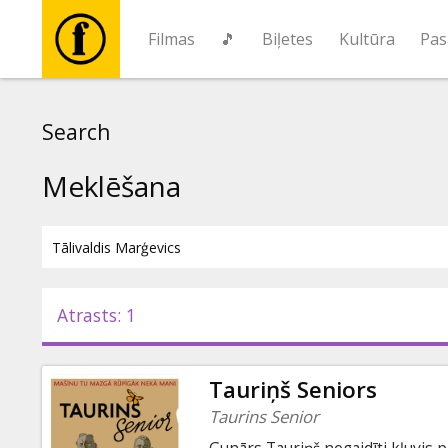
Filmas
🎵
Biļetes
Kultūra
Pas
Filmas
Search
🎵
Meklēšana
Biļetes
Kultūra
Atrasts: 1
Pasākumi
Tauriņš Seniors
Ziņas
Taurins Senior