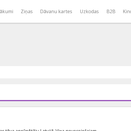
ākumi
Ziņas
Dāvanu kartes
Uzkodas
B2B
Kin