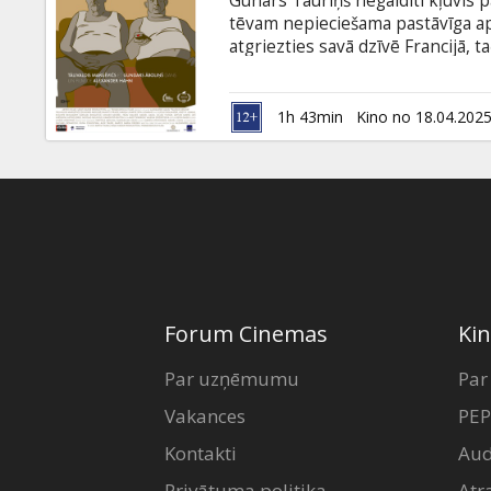
Gunārs Tauriņš negaidīti kļuvis p
Dāvanu
tēvam nepieciešama pastāvīga apr
kartes
atgriezties savā dzīvē Francijā, 
Meklēšana izrādās sarežģītāka nek
sarežģījumi palēnina procesu. Di
Uzkodas
stāties pretī pagātnei, sarežģītaj
1h 43min
Kino no 18.04.202
subtitriem angļu valodā.
B2B
Kino
Klubs
Forum Cinemas
Kin
Par uzņēmumu
Par
Vakances
PEP
Kontakti
Aud
Privātuma politika
Atr