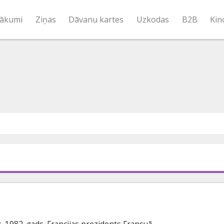
ākumi
Ziņas
Dāvanu kartes
Uzkodas
B2B
Kin