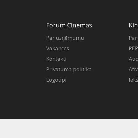
Forum Cinemas
Kin
Par uzņēmumu
Par
Vakances
PEP
Kontakti
Aud
Privātuma politika
Atr
Logotipi
Iek