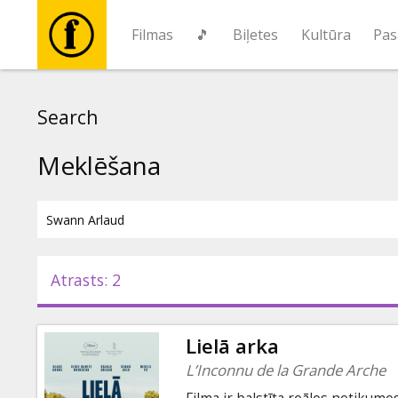
Filmas
🎵
Biļetes
Kultūra
Pas
Filmas
Search
🎵
Meklēšana
Biļetes
Kultūra
Atrasts: 2
Pasākumi
Lielā arka
Ziņas
L’Inconnu de la Grande Arche