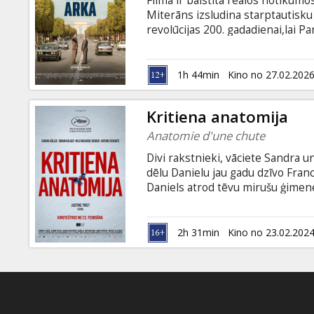
Filma ir balstīta reālos notikumo
Dāvanu
Miterāns izsludina starptautisk
kartes
revolūcijas 200. gadadienai,lai P
Luvru un Triumfa arku. Konkursā
arhitekts Oto fon Šprekelsens. V
Uzkodas
kompromisa cenu. Filma franču, a
1h 44min
Kino no 27.02.202
krievu valodā.
B2B
Kritiena anatomija
Anatomie d'une chute
Kino
Divi rakstnieki, vāciete Sandra 
Klubs
dēlu Danielu jau gadu dzīvo Fran
Daniels atrod tēvu mirušu ģimen
izmeklēšana. Sandra ir vienīgā ai
apsūdz – vai ir noziegums būt vei
svarīgāks par to, ko cenšas atrisi
2h 31min
Kino no 23.02.202