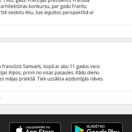
s. 1982. gads. Francijas prezidents Fransuā
u arhitektūras konkursu, par godu Franču
arīzē veidotu ēku, kas iegultos perspektīvā ar
 pārsteidzošā kārtā uzvar mazpazīstamais dāņu
iņa projekts ir stāsts par radošas drosmes un
ngļu un dāņu valodā ar subtitriem latviešu un
6
un francūzis Samuels, kopā ar abu 11 gadus veco
cijas Alpos, prom no visas pasaules. Kādu dienu
es mājas priekšā. Tiek uzsākta aizdomīgās nāves
zdomās turamā, taču nav skaidrs, par ko viņu īsti
ksmīgākai par savu vīru? Šis jautājums ir daudz
nāt tiesnesis.
4