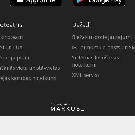
oteātris
Dažādi
 kinoteātri
Biežāk uzdotie jautājumi
SI un LUX
✉️ Jaunumu e-pasts un S
itoriju plāni
Sistēmas lietošanas
noteikumi
ašanās vieta un stāvvietas
XML serviss
šējās kārtības noteikumi