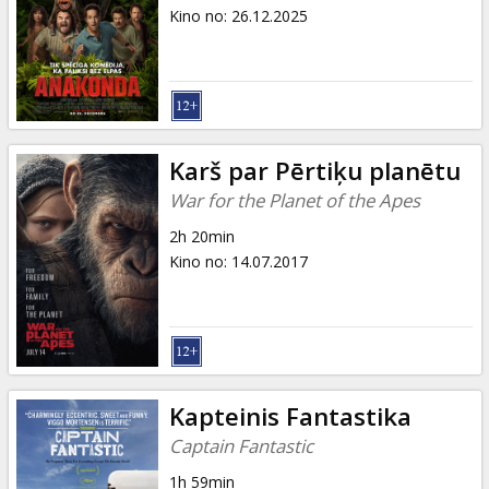
Dāvanu
Kino no
:
26.12.2025
kartes
Uzkodas
B2B
Karš par Pērtiķu planētu
War for the Planet of the Apes
Kino
2h 20min
Klubs
Kino no
:
14.07.2017
Kapteinis Fantastika
Captain Fantastic
1h 59min