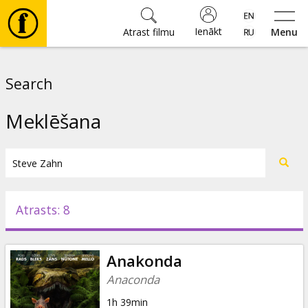
Ienākt
Atrast filmu
Menu
Filmas
Search
🎵
Meklēšana
Biļetes
Kultūra
Atrasts: 8
Pasākumi
Anakonda
Ziņas
Anaconda
1h 39min