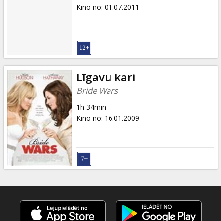
Dāvanu
Kino no
:
01.07.2011
kartes
Uzkodas
B2B
Līgavu kari
Bride Wars
Kino
1h 34min
Klubs
Kino no
:
16.01.2009