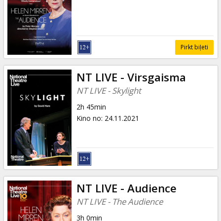
Dāvanu
kartes
Uzkodas
Pirkt biļeti
B2B
NT LIVE - Virsgaisma
NT LIVE - Skylight
Kino
2h 45min
Klubs
Kino no
:
24.11.2021
NT LIVE - Audience
NT LIVE - The Audience
3h 0min