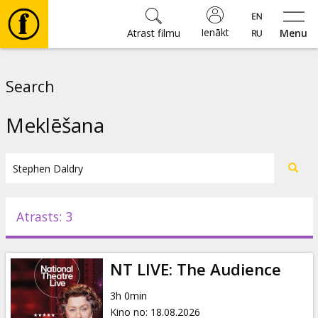
Ienākt
Atrast filmu
Menu
Filmas
Search
🎵
Meklēšana
Biļetes
Kultūra
Atrasts: 3
Pasākumi
NT LIVE: The Audience
Ziņas
3h 0min
Kino no
:
18.08.2026