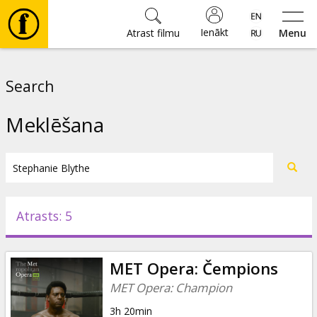
Ienākt
Atrast filmu
Menu
Filmas
Search
🎵
Meklēšana
Biļetes
Kultūra
Atrasts: 5
Pasākumi
MET Opera: Čempions
Ziņas
MET Opera: Champion
3h 20min