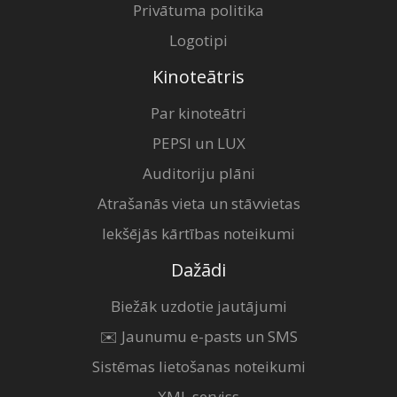
Privātuma politika
Logotipi
Kinoteātris
Par kinoteātri
PEPSI un LUX
Auditoriju plāni
Atrašanās vieta un stāvvietas
Iekšējās kārtības noteikumi
Dažādi
Biežāk uzdotie jautājumi
✉️ Jaunumu e-pasts un SMS
Sistēmas lietošanas noteikumi
XML serviss