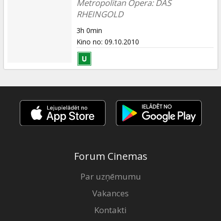
Metropolitan Opera: DAS
RHEINGOLD
3h 0min
Kino no
:
09.10.2010
Forum Cinemas
Par uzņēmumu
Vakances
Kontakti