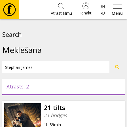
Ienākt
Atrast filmu
Menu
Filmas
Search
🎵
Meklēšana
Biļetes
Kultūra
Atrasts: 2
Pasākumi
21 tilts
Ziņas
21 bridges
1h 39min