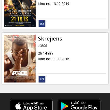
Dāvanu
Kino no
:
13.12.2019
kartes
Uzkodas
B2B
Skrējiens
Race
Kino
2h 14min
Klubs
Kino no
:
11.03.2016