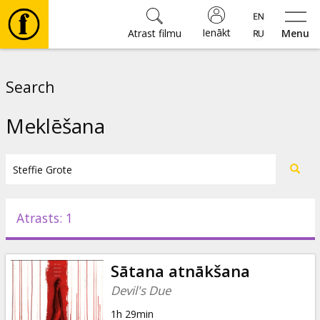
Ienākt
Atrast filmu
Menu
Filmas
Search
🎵
Meklēšana
Biļetes
Kultūra
Atrasts: 1
Pasākumi
Sātana atnākšana
Ziņas
Devil's Due
1h 29min