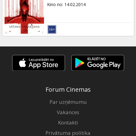
Dāvanu
Kino no
:
14.02.2014
kartes
Uzkodas
B2B
Kino
Klubs
Forum Cinemas
Par uzņēmumu
Vakances
Kontakti
Privātuma politika