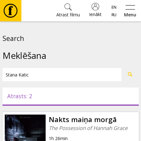
Ienākt
Atrast filmu
Menu
Filmas
Search
🎵
Meklēšana
Biļetes
Kultūra
Atrasts: 2
Pasākumi
Nakts maiņa morgā
Ziņas
The Possession of Hannah Grace
1h 26min