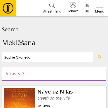
Ienākt
Atrast filmu
Menu
Filmas
Search
🎵
Meklēšana
Biļetes
Kultūra
Atrasts: 3
Pasākumi
Nāve uz Nīlas
Ziņas
Death on the Nile
2h 7min