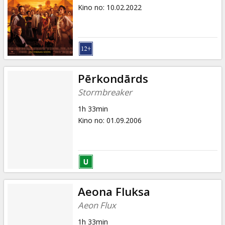
Dāvanu
Kino no
:
10.02.2022
kartes
Uzkodas
B2B
Pērkondārds
Stormbreaker
Kino
1h 33min
Klubs
Kino no
:
01.09.2006
Aeona Fluksa
Aeon Flux
1h 33min