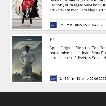
Modes žurnāla redaktore Miranda P
Dāvanu
Čārltoni, kura tagad vada konku
kartes
drukātajiem medijiem klājas grūti
valodā ar subtitriem latviešu un 
Uzkodas
2h 0min
Kino no 29.04.2026
B2B
F1
Apple Original Films un “Top Gun:
Kino
notikumiem piesātinātu filmu F1®
Klubs
laiku lieliskāko” dēvētais Sonijs
fenomens, līdz negadījums trasē 
gadi, un viņš pelna iztiku kā klej
komandas biedru Rubenu Servan
sabrukuma robežas. Filma ir angļu
2h 35min
Kino no 25.06.202