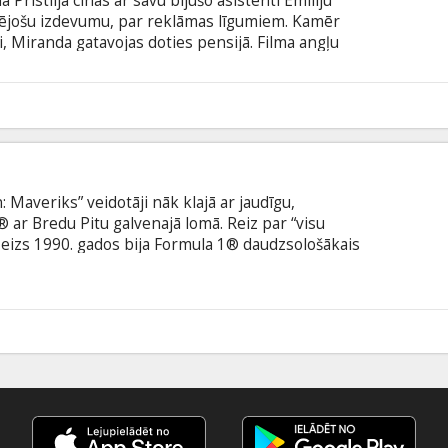
rīstlija cīnās ar savu bijušo asistenti Emīliju
rējošu izdevumu, par reklāmas līgumiem. Kamēr
, Miranda gatavojas doties pensijā. Filma angļu
krievu valodā.
 Maveriks” veidotāji nāk klajā ar jaudīgu,
 ar Bredu Pitu galvenajā lomā. Reiz par “visu
 Heizs 1990. gados bija Formula 1® daudzsološākais
gandrīz izbeidza viņa karjeru. Pagājuši trīsdesmit
ojošs sacīkšu braucējs, līdz sastop savu bijušo
tesu kam pieder F1® komanda, kura ir uz
 valodā ar subtitriem latviešu un krievu valodā.
5