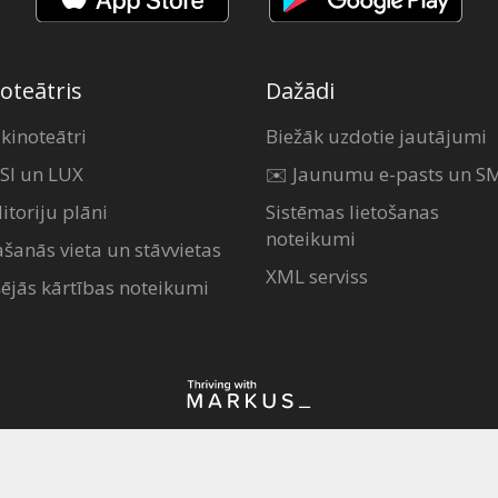
oteātris
Dažādi
 kinoteātri
Biežāk uzdotie jautājumi
SI un LUX
✉️ Jaunumu e-pasts un S
itoriju plāni
Sistēmas lietošanas
noteikumi
ašanās vieta un stāvvietas
XML serviss
šējās kārtības noteikumi