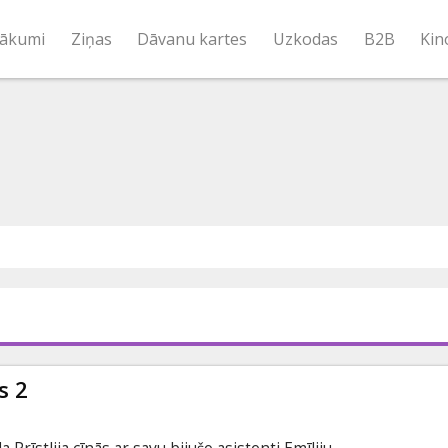
ākumi
Ziņas
Dāvanu kartes
Uzkodas
B2B
Kin
s 2