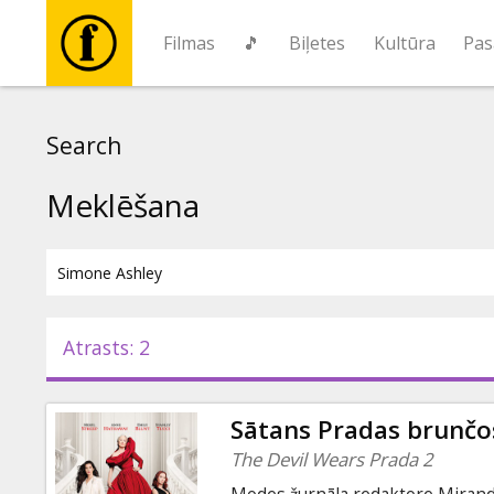
Filmas
🎵
Biļetes
Kultūra
Pas
Filmas
Search
🎵
Meklēšana
Biļetes
Kultūra
Atrasts: 2
Pasākumi
Sātans Pradas brunčo
Ziņas
The Devil Wears Prada 2