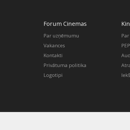
Forum Cinemas
Kin
Par uzņēmumu
Par
Vakances
PEP
Kontakti
Aud
Privātuma politika
Atr
Logotipi
Iek