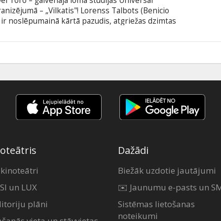
el Toro – galvenajā lomā studijas Universal
anizējumā – „Vilkatis"! Lorenss Talbots (Benicio
is ir noslēpumainā kārtā pazudis, atgriežas dzimtas
Oscar® balvas ieguvējs Anthony Hopkins) dodas
šausminošo likteni. Galvenajās lomās: Benicio Del
nt, Hugo Weaving, Art Malik u.c. Režisors: Joe
0
btitriem latviešu un krievu valodā.
oteātris
Dažādi
 kinoteātri
Biežāk uzdotie jautājumi
SI un LUX
✉️ Jaunumu e-pasts un S
itoriju plāni
Sistēmas lietošanas
noteikumi
ašanās vieta un stāvvietas