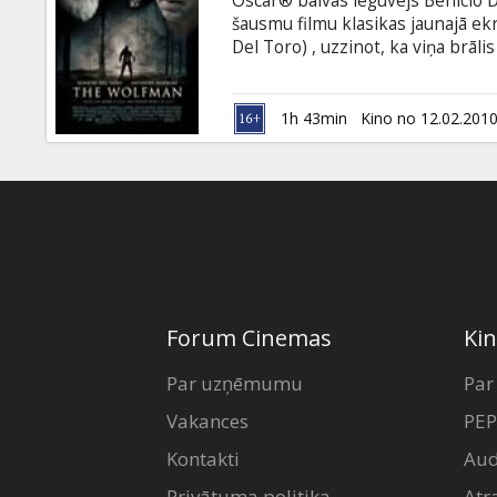
Oscar® balvas ieguvējs Benicio D
Dāvanu
šausmu filmu klasikas jaunajā ekr
kartes
Del Toro) , uzzinot, ka viņa brāl
mājās. Viņš kopā ar savu tēvu (
brāļa meklējumos un atklāj savu 
Uzkodas
Toro, Anthony Hopkins, Emily Blu
1h 43min
Kino no 12.02.201
Johnston Filma angļu valodā ar su
B2B
Kino
Klubs
Forum Cinemas
Kin
Par uzņēmumu
Par
Vakances
PEP
Kontakti
Aud
Privātuma politika
Atr