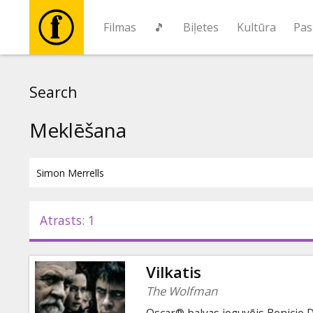
Filmas
🎵
Biļetes
Kultūra
Pas
Filmas
Search
🎵
Meklēšana
Biļetes
Kultūra
Atrasts: 1
Pasākumi
Vilkatis
Ziņas
The Wolfman