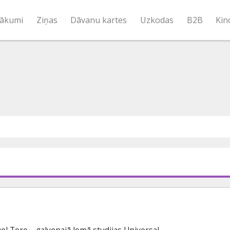
ākumi
Ziņas
Dāvanu kartes
Uzkodas
B2B
Kin