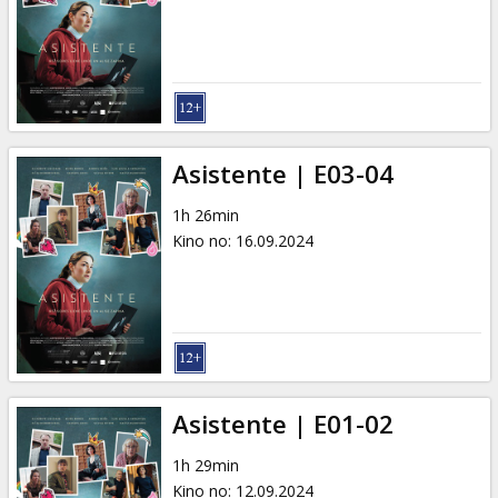
Dāvanu
kartes
Uzkodas
B2B
Asistente | E03-04
1h 26min
Kino
Kino no
:
16.09.2024
Klubs
Asistente | E01-02
1h 29min
Kino no
:
12.09.2024