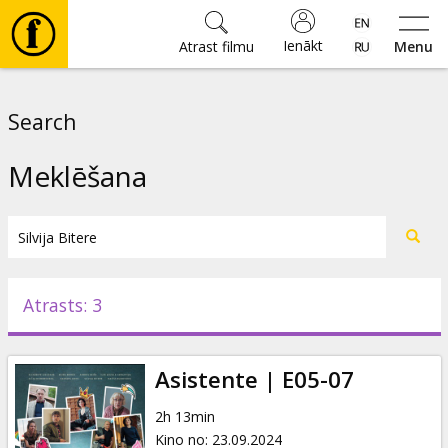
Ienākt
Atrast filmu
Menu
Filmas
Search
🎵
Meklēšana
Biļetes
Kultūra
Atrasts: 3
Pasākumi
Asistente | E05-07
Ziņas
2h 13min
Kino no
:
23.09.2024