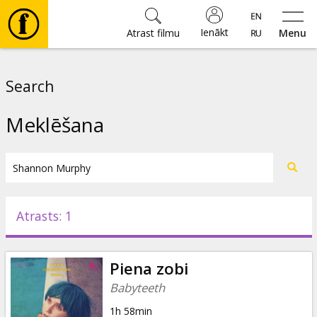
Ienākt
Atrast filmu
Menu
Filmas
Search
🎵
Meklēšana
Biļetes
Kultūra
Atrasts: 1
Pasākumi
Piena zobi
Ziņas
Babyteeth
1h 58min