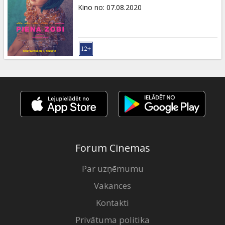
Dāvanu
Kino no
:
07.08.2020
kartes
Uzkodas
B2B
Kino
Klubs
Forum Cinemas
Par uzņēmumu
Vakances
Kontakti
Privātuma politika