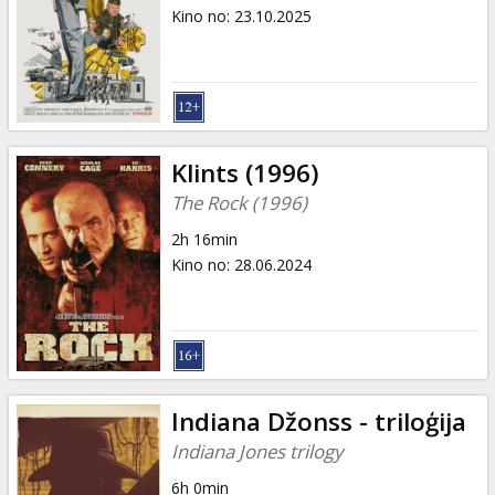
Dāvanu
Kino no
:
23.10.2025
kartes
Uzkodas
B2B
Klints (1996)
The Rock (1996)
Kino
2h 16min
Klubs
Kino no
:
28.06.2024
Indiana Džonss - triloģija
Indiana Jones trilogy
6h 0min