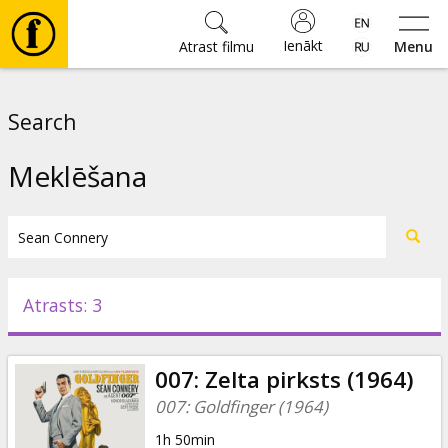
Ienākt
Atrast filmu
Menu
Filmas
Search
🎵
Meklēšana
Biļetes
Kultūra
Atrasts: 3
Pasākumi
007: Zelta pirksts (1964)
Ziņas
007: Goldfinger (1964)
1h 50min