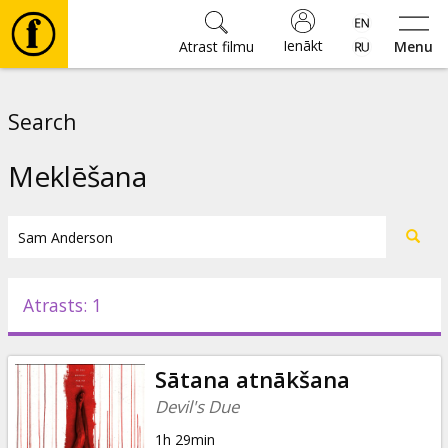
Ienākt
Atrast filmu
Menu
Filmas
Search
🎵
Meklēšana
Biļetes
Kultūra
Atrasts: 1
Pasākumi
Sātana atnākšana
Ziņas
Devil's Due
1h 29min