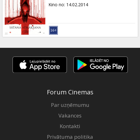
Dāvanu
Kino no
:
14.02.2014
kartes
Uzkodas
B2B
Kino
Klubs
Forum Cinemas
Par uzņēmumu
Vakances
Kontakti
Privātuma politika