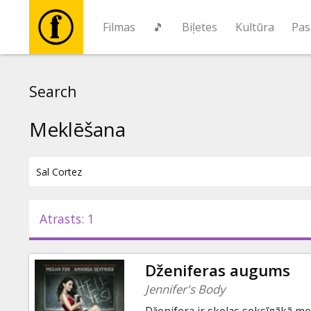
Filmas
🎵
Biļetes
Kultūra
Pas
Filmas
Search
🎵
Meklēšana
Biļetes
Kultūra
Atrasts: 1
Pasākumi
Dženiferas augums
Ziņas
Jennifer's Body