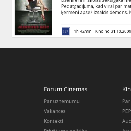
Dženifera ir skolas seksīgākā me
Dāvanu
Pēc atgadījuma, kad viņai par mat
kartes
ķermeni apsēž izsalcis dēmons. N
kam izdzīvošanai vajadzīgas asin
nevarēja izpelnīties, ir glaimoti
Uzkodas
vienīgo tikšanos, jo Dženiferas 
1h 42min
Kino no 31.10.200
kura baiso noslēpumu ir atklājusi,
viņas draugs.
B2B
Kino
Klubs
Forum Cinemas
Kin
Par uzņēmumu
Par
Vakances
PEP
Kontakti
Aud
Privātuma politika
Atr