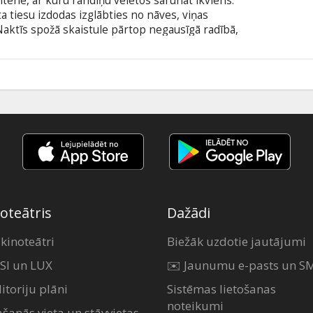
itene, ar kuru randiņu vēlētos sarunāt ikviens.
a tiesu izdodas izglābties no nāves, viņas
aktīs spožā skaistule pārtop negausīgā radībā,
is. Tagad puiši, kuri agrāk Dženiferas uzmanību
 kad meitene aicina viņus uz tikšanos. Uz pirmo un
apetīte ir neizmērojama. Tikmēr viņas draudzene,
9
 mēģina glābt pilsētas puišus, kuru vidū ir arī
oteātris
Dažādi
 kinoteātri
Biežāk uzdotie jautājumi
SI un LUX
✉️ Jaunumu e-pasts un S
itoriju plāni
Sistēmas lietošanas
noteikumi
ašanās vieta un stāvvietas