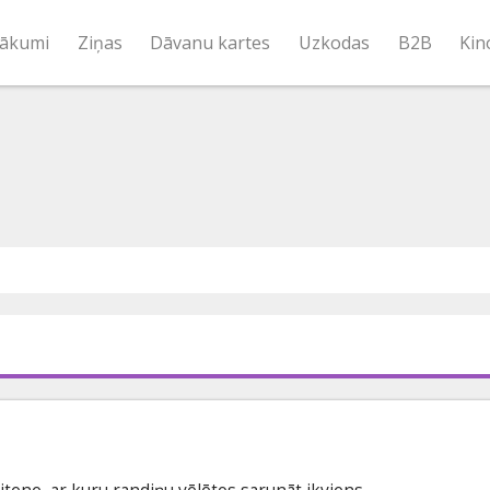
ākumi
Ziņas
Dāvanu kartes
Uzkodas
B2B
Kin