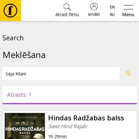
Ienākt
Atrast filmu
Menu
Filmas
Search
🎵
Meklēšana
Biļetes
Kultūra
Atrasts: 1
Pasākumi
Hindas Radžabas balss
Ziņas
Sawt Hind Rajab
1h 29min