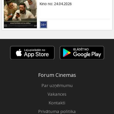
Dāvanu
Kino no
:
24.04.2026
kartes
Uzkodas
B2B
Kino
Klubs
Forum Cinemas
Par uzņēmumu
Vakances
Kontakti
Privātuma politika