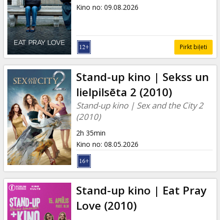
Dāvanu
Kino no
:
09.08.2026
kartes
Uzkodas
Pirkt biļeti
B2B
Stand-up kino | Sekss un
lielpilsēta 2 (2010)
Kino
Stand-up kino | Sex and the City 2
Klubs
(2010)
2h 35min
Kino no
:
08.05.2026
Stand-up kino | Eat Pray
Love (2010)