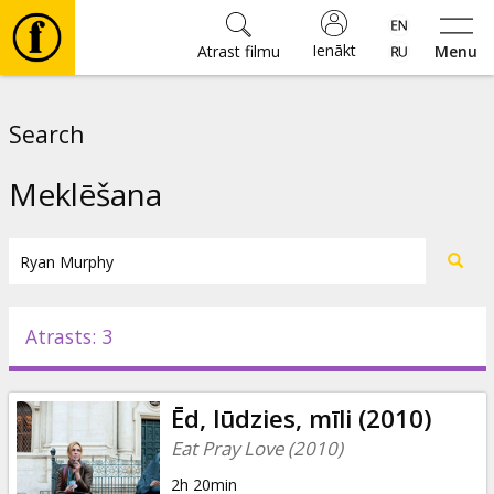
Ienākt
Atrast filmu
Menu
Filmas
Search
🎵
Meklēšana
Biļetes
Kultūra
Atrasts: 3
Pasākumi
Ēd, lūdzies, mīli (2010)
Ziņas
Eat Pray Love (2010)
2h 20min