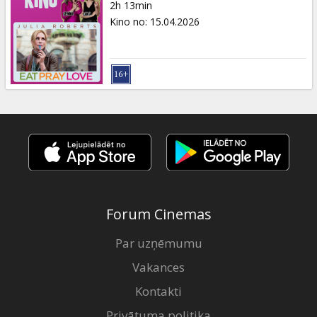
2h 13min
Kino no
:
15.04.2026
Forum Cinemas
Par uzņēmumu
Vakances
Kontakti
Privātuma politika