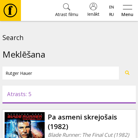
Ienākt
Atrast filmu
Menu
Filmas
Search
🎵
Meklēšana
Biļetes
Kultūra
Atrasts: 5
Pasākumi
Pa asmeni skrejošais
Ziņas
(1982)
Blade Runner: The Final Cut (1982)