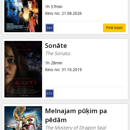
Dāvanu
1h 57min
kartes
Kino no
:
21.08.2026
Uzkodas
Pirkt biļeti
B2B
Sonāte
The Sonata
Kino
1h 28min
Klubs
Kino no
:
31.10.2019
Melnajam pūķim pa
pēdām
The Mystery of Dragon Seal