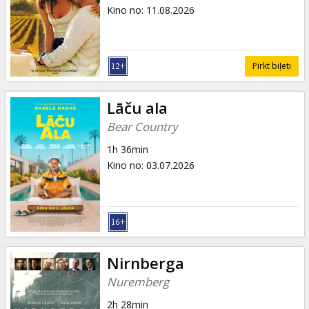
Dāvanu
Kino no
:
11.08.2026
kartes
Uzkodas
Pirkt biļeti
B2B
Lāču ala
Bear Country
Kino
1h 36min
Klubs
Kino no
:
03.07.2026
Nirnberga
Nuremberg
2h 28min