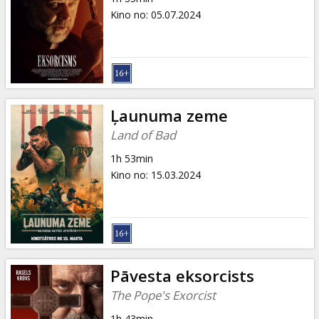
Kino no
:
05.07.2024
Ļaunuma zeme
Land of Bad
1h 53min
Kino no
:
15.03.2024
Pāvesta eksorcists
The Pope's Exorcist
1h 43min