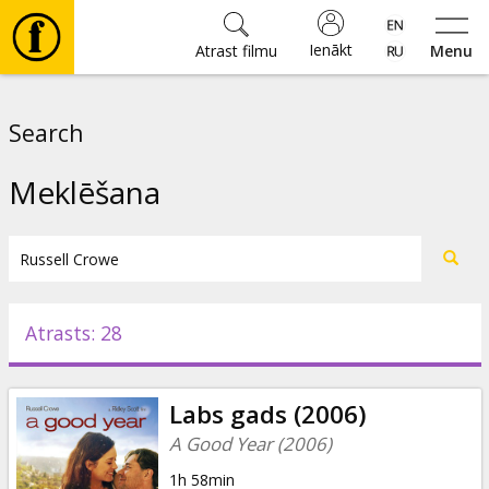
Ienākt
Atrast filmu
Menu
Filmas
Search
🎵
Meklēšana
Biļetes
Kultūra
Atrasts: 28
Pasākumi
Labs gads (2006)
Ziņas
A Good Year (2006)
1h 58min