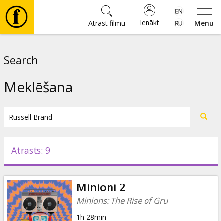
Ienākt
Atrast filmu
Menu
Filmas
Search
🎵
Meklēšana
Biļetes
Kultūra
Atrasts: 9
Pasākumi
Minioni 2
Ziņas
Minions: The Rise of Gru
1h 28min