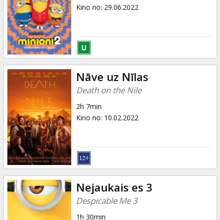
Dāvanu
Kino no
:
29.06.2022
kartes
Uzkodas
B2B
Nāve uz Nīlas
Death on the Nile
Kino
2h 7min
Klubs
Kino no
:
10.02.2022
Nejaukais es 3
Despicable Me 3
1h 30min