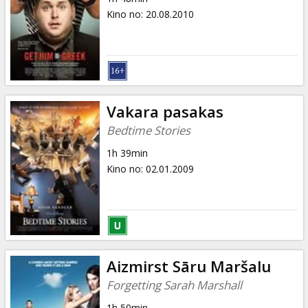
Kino no
:
20.08.2010
Vakara pasakas
Bedtime Stories
1h 39min
Kino no
:
02.01.2009
Aizmirst Sāru Maršalu
Forgetting Sarah Marshall
1h 50min