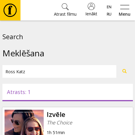
Ienākt
Atrast filmu
Menu
Filmas
Search
🎵
Meklēšana
Biļetes
Kultūra
Atrasts: 1
Pasākumi
Izvēle
Ziņas
The Choice
1h 51min