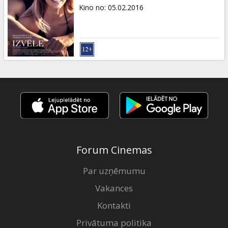
Dāvanu
Kino no
:
05.02.2016
kartes
Uzkodas
B2B
Kino
Klubs
Forum Cinemas
Par uzņēmumu
Vakances
Kontakti
Privātuma politika