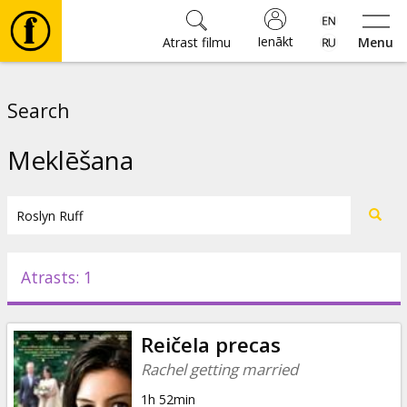
Ienākt
Atrast filmu
Menu
Filmas
Search
🎵
Meklēšana
Biļetes
Kultūra
Atrasts: 1
Pasākumi
Reičela precas
Ziņas
Rachel getting married
1h 52min