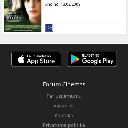
Dāvanu
Kino no
:
13.02.2009
kartes
Uzkodas
B2B
Kino
Klubs
Forum Cinemas
Par uzņēmumu
Vakances
Kontakti
Privātuma politika