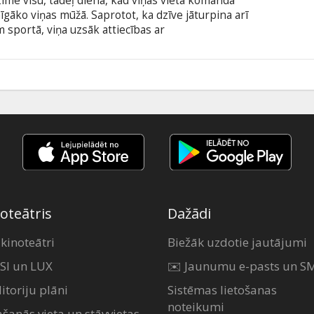
zīmē visu, tādēļ diena, kad viņas vieta komandā
mīgāko viņas mūžā. Saprotot, ka dzīve jāturpina arī
 sportā, viņa uzsāk attiecības ar
cisa kompleksu. Viņu attiecības ir tikko sākušās,
ni, kurš tikko atlaists no darba. Vēl ļaunāk - viņa
sās viņu ietupināt cietumā par gēkiem, ko
īves lutekli vai neveiksminieku? Lisas izvēle nav
oteātris
Dažādi
 kinoteātri
Biežāk uzdotie jautājumi
SI un LUX
✉️ Jaunumu e-pasts un S
itoriju plāni
Sistēmas lietošanas
noteikumi
ašanās vieta un stāvvietas