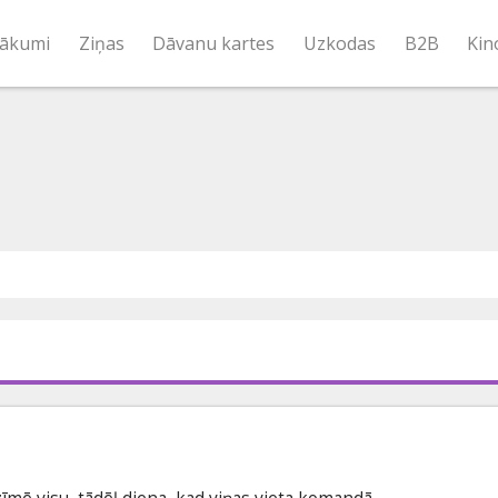
ākumi
Ziņas
Dāvanu kartes
Uzkodas
B2B
Kin