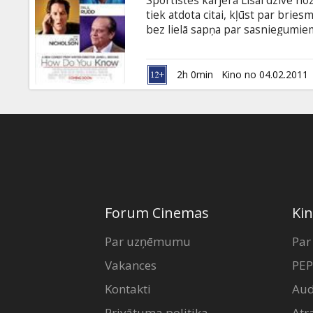
Sportistes karjera Lisai dzīvē no
Dāvanu
tiek atdota citai, kļūst par bries
kartes
bez lielā sapņa par sasniegumiem
Metiju,veiksmīgu sportistu ar Nar
kad Lisa satiek Džordžu, biznesme
Uzkodas
paša tēvs (Džeks Nikolsons), gra
2h 0min
Kino no 04.02.2011
sastrādājis pats. Attiecības ar dz
viegla.
B2B
Kino
Klubs
Forum Cinemas
Kin
Par uzņēmumu
Par
Vakances
PEP
Kontakti
Aud
Privātuma politika
Atr