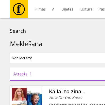
Filmas
🎵
Biļetes
Kultūra
Pas
Filmas
Search
🎵
Meklēšana
Biļetes
Kultūra
Atrasts: 1
Pasākumi
Kā lai to zina...
Ziņas
How Do You Know