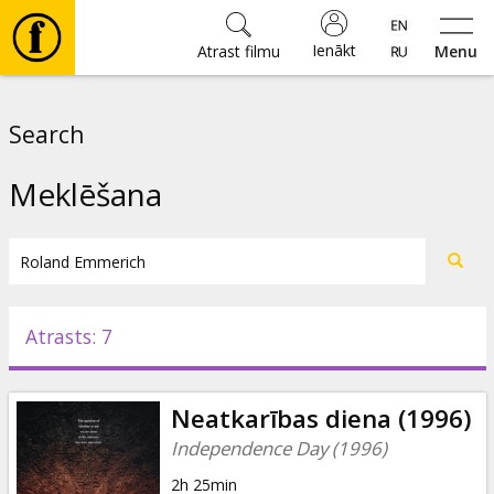
Ienākt
Atrast filmu
Menu
Filmas
Search
🎵
Meklēšana
Biļetes
Kultūra
Atrasts: 7
Pasākumi
Neatkarības diena (1996)
Ziņas
Independence Day (1996)
2h 25min