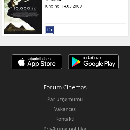
Kino no
:
14.03.2008
Forum Cinemas
Par uzņēmumu
Vakances
Kontakti
Privātuma politika