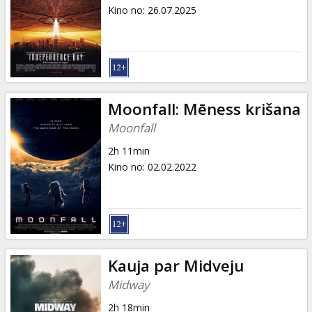
Dāvanu
Kino no
:
26.07.2025
kartes
Uzkodas
B2B
Moonfall: Mēness krišana
Moonfall
Kino
2h 11min
Klubs
Kino no
:
02.02.2022
Kauja par Midveju
Midway
2h 18min