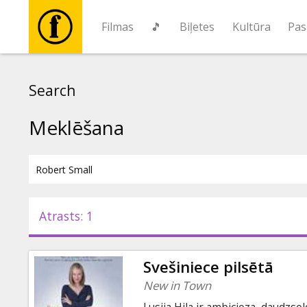
Filmas
🎵
Biļetes
Kultūra
Pas
Filmas
Search
🎵
Meklēšana
Biļetes
Kultūra
Atrasts: 1
Pasākumi
Svešiniece pilsētā
Ziņas
New in Town