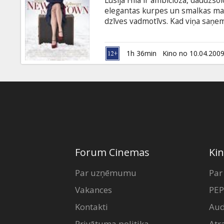
Lusija Hila ir ambicioza, daudzsol
Dāvanu
elegantas kurpes un smalkas maš
kartes
dzīves vadmotīvs. Kad viņa saņem
vadīt rūpnīcas restrukturizāciju, 
paaugstinājums. Jaunais pavērsie
Uzkodas
gaisā, jo viņa atrod jaunu dzīves
1h 36min
Kino no 10.04.200
vīrieti... Lomās: Renée Zellweger, 
B2B
Kino
Klubs
Forum Cinemas
Kin
Par uzņēmumu
Par
Vakances
PEP
Kontakti
Aud
Privātuma politika
Atr