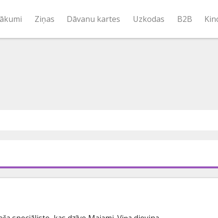
ākumi
Ziņas
Dāvanu kartes
Uzkodas
B2B
Kin