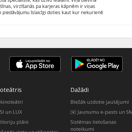
oša speciāliste, kas dzīvo Maiami. Viņa dievina
īnas, virzīšanās pa karjeras kāpnēm ir viņas
 piedāvājumu īslaicīgi doties kaut kur nekurienē
viņa piekrīt, apzinoties, ka drīz sekos nozīmīgs
ns darbā Lusijas dzīvi negaidīti apgriež kājām
 jēgu un pašai par pārsteigumu arī savu sapņu
9
Harry Connick, Jr., J.K.
oteātris
Dažādi
 kinoteātri
Biežāk uzdotie jautājumi
SI un LUX
✉️ Jaunumu e-pasts un S
itoriju plāni
Sistēmas lietošanas
noteikumi
ašanās vieta un stāvvietas