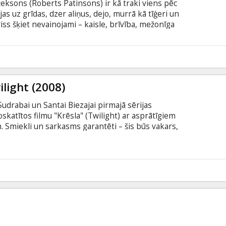
eksons (Roberts Patinsons) ir kā traki viens pēc
ējas uz grīdas, dzer aliņus, dejo, murrā kā tīģeri un
ss šķiet nevainojami – kaisle, brīvība, mežonīga
pamazām šī pasaule sāk drupt. Kaisle pārtop
mās un mīlestība – bīstamā mānijā. Filma angļu
krievu valodā.
5
light (2008)
drabai un Santai Biezajai pirmajā sērijas
oskatītos filmu "Krēsla" (Twilight) ar asprātīgiem
 Smiekli un sarkasms garantēti – šis būs vakars,
gā Bella pārceļas pie sava tēva uz nelielo Forksas
inā klasesbiedrā, kurš, kā izrādās, nāk no
uzbrukt cilvēkiem. Iemīlēties vampīrā – vai tas ir
5