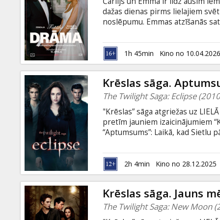
Čārlijs un Emma ir līdz ausīm iem
dažas dienas pirms lielajiem svēt
noslēpumu. Emmas atzīšanās satri
izraisa virkni absurdu notikumu.
pārvērsties negaidītā, smieklīgā
valodā ar subtitriem latviešu un 
1h 45min
Kino no 10.04.202
Krēslas sāga. Aptums
The Twilight Saga: Eclipse (2010
"Krēslas” sāga atgriežas uz LIELĀ
pretīm jauniem izaicinājumiem “K
“Aptumsums”: Laikā, kad Sietlu pā
atkal draud briesmas – Viktorija 
beidzot ir jāizvēlas starp Edvardu
uzliesmot mūžsenajam vampīru un
2h 4min
Kino no 28.12.2025
tuvojas arī izlaiduma vakars, un 
nāve. Tikai kas būtu dzīvība un k
Krēslas sāga. Jauns m
The Twilight Saga: New Moon (