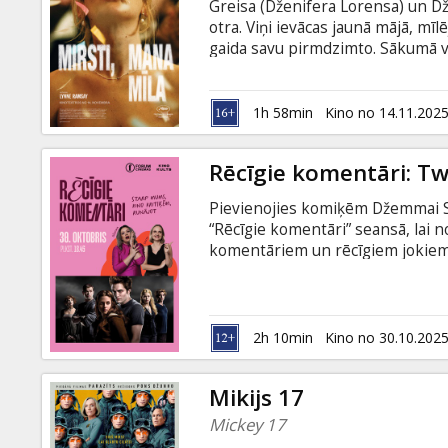
Greisa (Dženifera Lorensa) un Dž
otra. Viņi ievācas jaunā mājā, mīl
gaida savu pirmdzimto. Sākumā vi
daba, sapņi par ģimeni. Bet maz
apsēstībā, maigums pārtop aizdo
valodā ar subtitriem latviešu un 
1h 58min
Kino no 14.11.202
Rēcīgie komentāri: Twi
Pievienojies komiķēm Džemmai Su
“Rēcīgie komentāri” seansā, lai n
komentāriem un rēcīgiem jokiem.
ko atcerēsies! Septiņpadsmitgadī
pilsētiņu. Viņa iemīlas noslēpuma
vampīru ģimenes, kas atteikusies 
biedējoši?
2h 10min
Kino no 30.10.202
Mikijs 17
Mickey 17