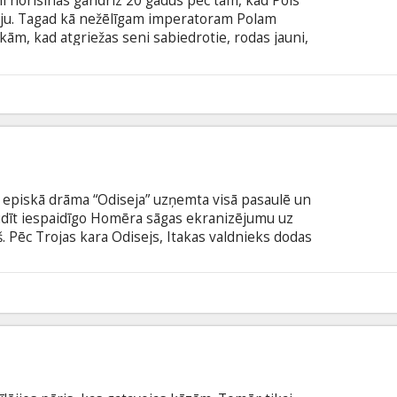
mi norisinās gandrīz 20 gadus pēc tam, kad Pols
iju. Tagad kā nežēlīgam imperatoram Polam
kām, kad atgriežas seni sabiedrotie, rodas jauni,
zglūn no katras ēnas. Filma angļu valodā ar
odā.
ā episkā drāma “Odiseja” uzņemta visā pasaulē un
audīt iespaidīgo Homēra sāgas ekranizējumu uz
š. Pēc Trojas kara Odisejs, Itakas valdnieks dodas
. Viņa ceļš mājup būs ilgs un pārbaudījumiem
titriem latviešu un krievu valodā.
6