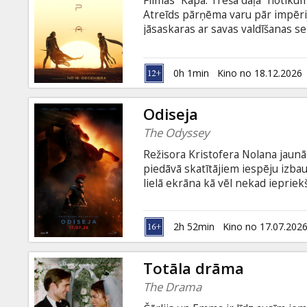
Filmas “Kāpa: Trešā daļa” notiku
Dāvanu
Atreīds pārņēma varu pār impēr
kartes
jāsaskaras ar savas valdīšanas se
šausminoši draudi, un nodevība u
subtitriem latviešu un krievu val
Uzkodas
0h 1min
Kino no 18.12.2026
B2B
Odiseja
The Odyssey
Kino
Režisora Kristofera Nolana jaun
Klubs
piedāvā skatītājiem iespēju izb
lielā ekrāna kā vēl nekad iepriek
mājās pie savas sievas Pēnelopes
bagāts. Filma angļu valodā ar sub
2h 52min
Kino no 17.07.202
Totāla drāma
The Drama