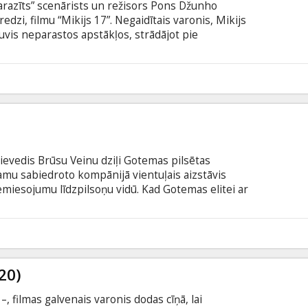
Parazīts” scenārists un režisors Pons Džunho
dzi, filmu “Mikijs 17”. Negaidītais varonis, Mikijs
vis neparastos apstākļos, strādājot pie
 ziedošanos – mirt, lai nopelnītu iztiku. Filma
šu un krievu valodā.
5
 ievedis Brūsu Veinu dziļi Gotemas pilsētas
camu sabiedroto kompānijā vientuļais aizstāvis
iemiesojumu līdzpilsoņu vidū. Kad Gotemas elitei ar
ud slepkava, noslēpumainu norāžu virkne aizved
eklēšanas kriminālajā pasaulē. Noziedznieka
atmasko vainīgais un jāatgriež Gotemas pilsētā
3
odā ar subtitriem latviešu un krievu valodā.
20)
, filmas galvenais varonis dodas cīņā, lai