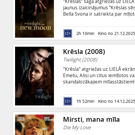
"Krēslas” sāga atgriežas uz LIELĀ
jaunus izaicinājumus “Krēslas sēr
Bella Svona ir satriekta par mīļ
aizbraukšanu, bet mierinājumu v
Negaidot viņa tiek ierauta vampīr
pārbaudījums Bellas uzticībai. Fi
2h 10min
Kino no 21.12.202
valodā.
Krēsla (2008)
Twilight (2008)
"Krēsla" atgriežas uz LIELĀ ekrāna
Emetu, Alisi un citus iemīļotos 
skandalozākajiem mīlasstāstiem! 
uz nelielo Forksas pilsētiņu. Viņ
izrādās, nāk no vampīru ģimenes,
vampīrā – vai tas ir biedējoši? Ta
1h 52min
Kino no 14.12.202
beigties labi, īpaši mūžīgajā vam
tevi par ienaidnieku.
Mirsti, mana mīla
Die My Love