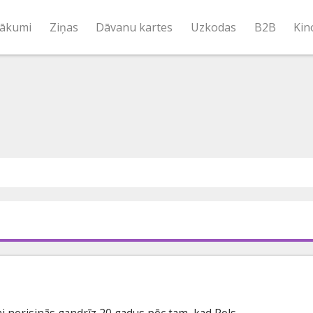
ākumi
Ziņas
Dāvanu kartes
Uzkodas
B2B
Kin