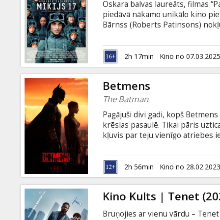
Oskara balvas laureāts, filmas “
piedāvā nākamo unikālo kino piere
Bārnss (Roberts Patinsons) nokļu
darbadevēja, kurš prasa vislielāko
angļu valodā ar subtitriem latvie
2h 17min
Kino no 07.03.202
Betmens
The Batman
Pagājuši divi gadi, kopš Betmens
krēslas pasaulē. Tikai pāris uzti
kļuvis par teju vienīgo atriebes 
virkni sadistisku mahināciju dra
pasaulē dižāko detektīvu pie izm
plāniem atklājoties, Betmenam jā
2h 56min
Kino no 28.02.202
tiesa un taisnība. Filma angļu val
Kino Kults | Tenet (20
Bruņojies ar vienu vārdu – Tenet –