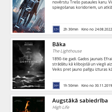
novērstu Trešo pasaules karu. Vi
spiegošanas koridoriem, un atklāj
ceļošana laikā. Tā ir inversija. F
valodā.
2h 30min
Kino no 24.08.202
Bāka
The Lighthouse
1890-tie gadi. Gados jaunais Efrai
strādātu kā klibojošā un viegli 
Veiks pret jauno palīgu izturas 
aprūpes pienākumus atstājot sev
pavadīt četras smagas nedēļas, k
sadursmi... Filma angļu valodā ar 
1h 50min
Kino no 30.11.201
Augstākā sabiedrība
High Life