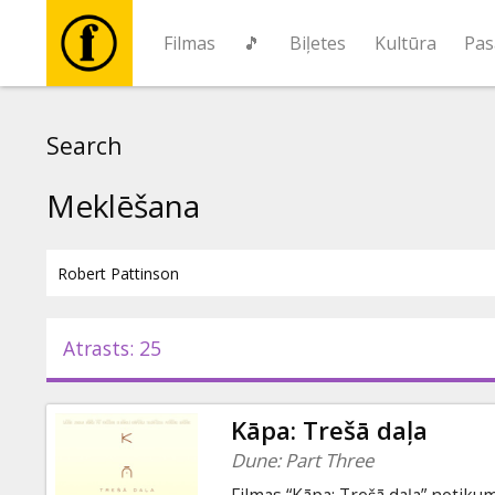
Filmas
🎵
Biļetes
Kultūra
Pas
Filmas
Search
🎵
Meklēšana
Biļetes
Kultūra
Atrasts: 25
Pasākumi
Kāpa: Trešā daļa
Ziņas
Dune: Part Three