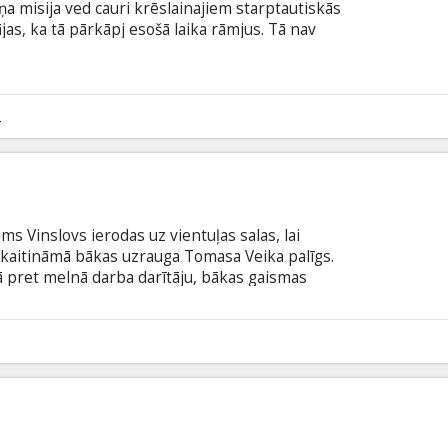
ņa misija ved cauri krēslainajiem starptautiskās
as, ka tā pārkāpj esošā laika rāmjus. Tā nav
ilma angļu valodā ar subtitriem latviešu un krievu
2
ms Vinslovs ierodas uz vientuļas salas, lai
aizkaitināmā bākas uzrauga Tomasa Veika palīgs.
kā pret melnā darba darītāju, bākas gaismas
 vienam. Vinslovam nāksies Veika sabiedrībā
uru laikā abu vīru raksturi neizbēgami piedzīvos
subtitriem latviešu un krievu valodā.
9