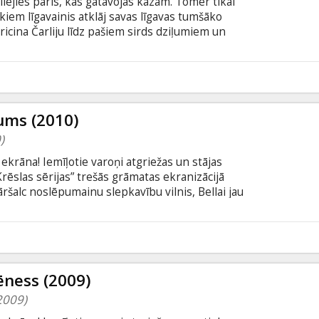
īlējies pāris, kas gatavojas kāzām. Tomēr tikai
kiem līgavainis atklāj savas līgavas tumšāko
cina Čarliju līdz pašiem sirds dziļumiem un
 Drīz vien viņu romantiskais mīlasstāsts sāk
 un vienlaikus saspringtā drāmā. Filma angļu
krievu valodā.
6
ums (2010)
)
 ekrāna! Iemīļotie varoņi atgriežas un stājas
rēslas sērijas” trešās grāmatas ekranizācijā
ršalc noslēpumainu slepkavību vilnis, Bellai jau
joprojām alkst atriebības. Turklāt meitenei
 un Džeikobu, un šī izvēle var likt no jauna
 vilkaču naidam. Arvien straujākiem soļiem
Bellai jāpieņem vēl viens lēmums – dzīvība vai
as – nāve?
ēness (2009)
2009)