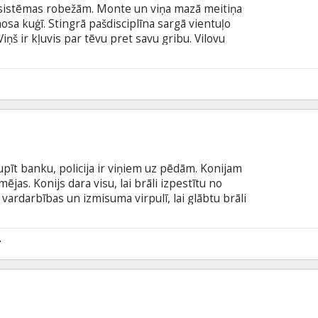
 sistēmas robežām. Monte un viņa mazā meitiņa
mosa kuģī. Stingrā pašdisciplīna sargā vientuļo
Viņš ir kļuvis par tēvu pret savu gribu. Vilovu
ota jauna sieviete vārdā Boize. Viņi abi bija
ekļi, uz nāvi notiesātie, jūrascūciņas, kas
o melno caurumu. Tagad dzīvi palikuši tikai
9
ījies. Pateicoties meitai, viņš pirmo reizi mūžā
u.
upīt banku, policija ir viņiem uz pēdām. Konijam
jas. Konijs dara visu, lai brāli izpestītu no
ardarbības un izmisuma virpulī, lai glābtu brāli
titriem latviešu un krievu valodā.
7