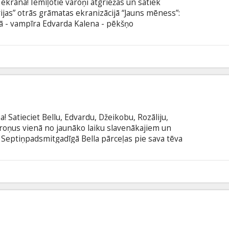
 ekrāna! Iemīļotie varoņi atgriežas un satiek
ijas” otrās grāmatas ekranizācijā “Jauns mēness”:
otā - vampīra Edvarda Kalena - pēkšņo
iņa rod draudzībā ar neatvairāmo Džeikobu Bleku.
u izseno ienaidnieku - vilkaču - pasaulē, un tas ir
lma angļu valodā ar subtitriem latviešu un krievu
5
! Satieciet Bellu, Edvardu, Džeikobu, Rozāliju,
varoņus vienā no jaunāko laiku slavenākajiem un
Septiņpadsmitgadīgā Bella pārceļas pie sava tēva
a iemīlas noslēpumainā klasesbiedrā, kurš, kā
 kas atteikusies uzbrukt cilvēkiem. Iemīlēties
s ir romantiski, skaisti un sāpīgi, taču tas nevar
5
pīru klanu cīņā, kur mazākā atšķirība jau padara