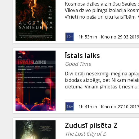
Kosmosa dzīles aiz mūsu Saules
Vilova dzīvo pilnīgā izolācijā kos
vīrieti no paša un citu kaislībām. 
dzemdēja ar Montes spermu apaugļ
kosmosa cietumnieku apkalpes loc
nosūtītas kosmosā uz Zemei tuvāk
1h 53min
Kino no 29.03.201
Monte un Vilova. Un Monte ir main
sajūt visvarenās mīlestības spēk
Īstais laiks
Good Time
Divi brāļi nesekmīgi mēģina apla
izdodas aizbēgt, bet Nikam nelaimē
cietuma. Viņam jāmetas briesmu, v
un sevi. Filma angļu valodā ar sub
1h 41min
Kino no 27.10.201
Zudusī pilsēta Z
The Lost City of Z