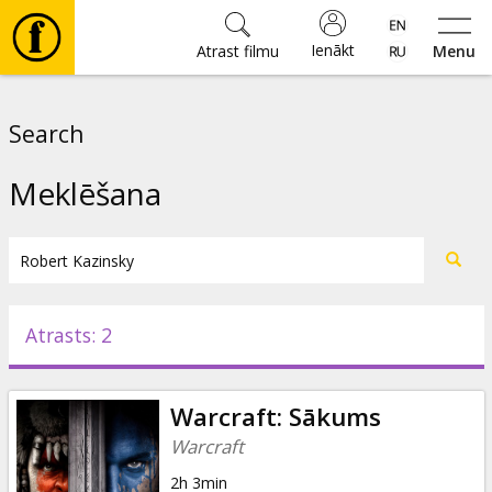
Ienākt
Atrast filmu
Menu
Filmas
Search
🎵
Meklēšana
Biļetes
Kultūra
Atrasts: 2
Pasākumi
Warcraft: Sākums
Ziņas
Warcraft
2h 3min