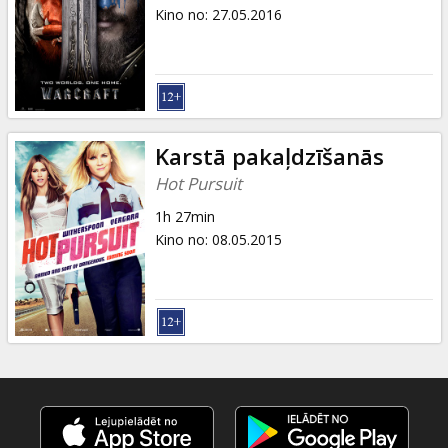
Dāvanu
Kino no
:
27.05.2016
kartes
Uzkodas
B2B
Karstā pakaļdzīšanās
Hot Pursuit
Kino
1h 27min
Klubs
Kino no
:
08.05.2015