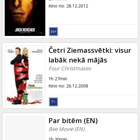
Kino no
:
28.12.2012
Četri Ziemassvētki: visur
labāk nekā mājās
Four Christmases
1h 27min
Kino no
:
26.12.2008
Par bitēm (EN)
Bee Movie (EN)
1h 30min