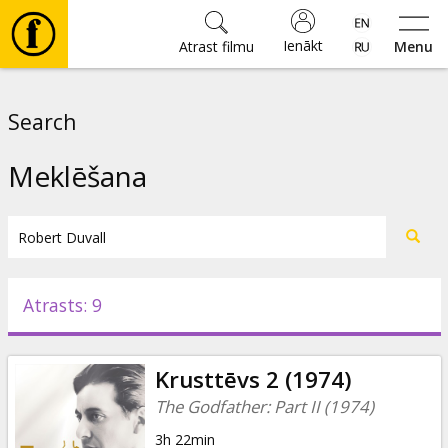
Ienākt
Atrast filmu
Menu
Filmas
Search
🎵
Meklēšana
Biļetes
Kultūra
Atrasts: 9
Pasākumi
Krusttēvs 2 (1974)
Ziņas
The Godfather: Part II (1974)
3h 22min