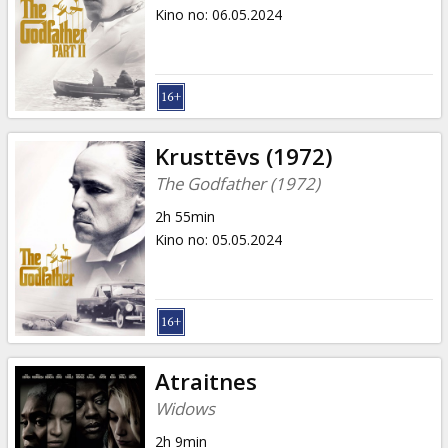
Dāvanu
Kino no
:
06.05.2024
kartes
Uzkodas
B2B
Krusttēvs (1972)
The Godfather (1972)
Kino
2h 55min
Klubs
Kino no
:
05.05.2024
Atraitnes
Widows
2h 9min