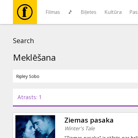
Filmas
🎵
Biļetes
Kultūra
Pas
Filmas
Search
🎵
Meklēšana
Biļetes
Kultūra
Atrasts: 1
Pasākumi
Ziemas pasaka
Ziņas
Winter's Tale