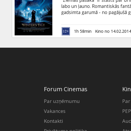
"Ziemas pasaka" ir stāsts par br
Dāvanu
labo un ļauno. Romantiskās fantā
kartes
gadsimta garumā - no pagājušā g
Leiks ir vientuļš amatnieks, kur
ziemas naktī viņš ielaužas šķiet
Uzkodas
saimnieka meitu Beverliju - daiļu
1h 58min
Kino no 14.02.201
Beverlijas maģiskais mīlasstāsts
B2B
Kino
Klubs
Forum Cinemas
Kin
Par uzņēmumu
Par
Vakances
PEP
Kontakti
Aud
Privātuma politika
Atr