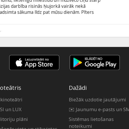
īnumu, liktenīgu mīlestību un mūžveco cīņu starp
zijas darbība risinās Ņujorkā vairāk nekā
adsimta sākuma līdz pat mūsu dienām. Pīters
š nabadzības spiests kļūst par kramplauzi. Kādā
ami tukšā greznā savrupmājā, taču sastop tur
 meiteni, kura mirst no diloņa. Tā sākas Pītera un
4
, kas turpinās pat pēc meitenes nāves.
oteātris
Dažādi
 kinoteātri
Biežāk uzdotie jautājumi
SI un LUX
✉️ Jaunumu e-pasts un S
itoriju plāni
Sistēmas lietošanas
noteikumi
ašanās vieta un stāvvietas