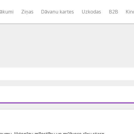
ākumi
Ziņas
Dāvanu kartes
Uzkodas
B2B
Kin