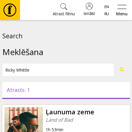
Ienākt
Atrast filmu
Menu
Filmas
Search
🎵
Meklēšana
Biļetes
Kultūra
Atrasts: 1
Pasākumi
Ļaunuma zeme
Ziņas
Land of Bad
1h 53min