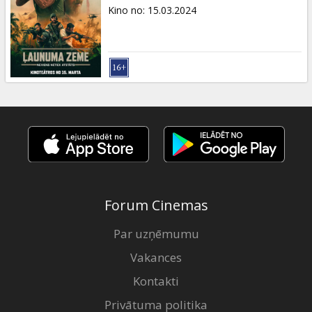
Dāvanu
Kino no
:
15.03.2024
kartes
Uzkodas
B2B
Kino
Klubs
Forum Cinemas
Par uzņēmumu
Vakances
Kontakti
Privātuma politika