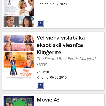
Kino no
:
17.02.2023
Vēl viena vislabākā
eksotiskā viesnīca
Kliņģerīte
The Second Best Exotic Marigold
Hotel
2h 2min
Kino no
:
06.03.2015
Movie 43