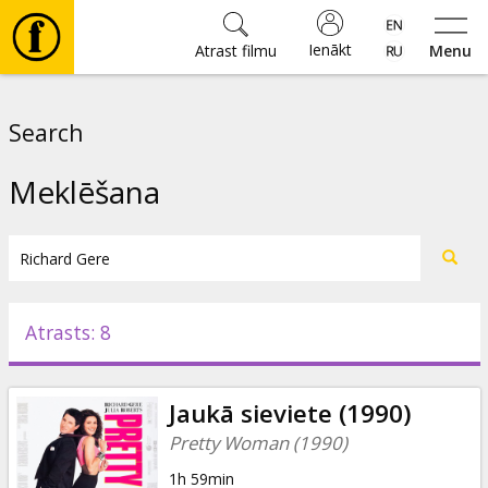
Ienākt
Atrast filmu
Menu
Filmas
Search
🎵
Meklēšana
Biļetes
Kultūra
Atrasts: 8
Pasākumi
Jaukā sieviete (1990)
Ziņas
Pretty Woman (1990)
1h 59min