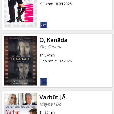
Dāvanu
Kino no
:
18.04.2025
kartes
Uzkodas
B2B
O, Kanāda
Oh, Canada
Kino
1h 34min
Klubs
Kino no
:
21.02.2025
Varbūt JĀ
Maybe I Do
1h 35min